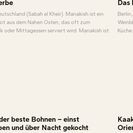
erbe
Das 
eutschland (Sabah el Kheir). Manakish ist ein
Berlin
ot aus dem Nahen Osten, das oft zum
Weinbl
k oder Mittagessen serviert wird. Manakish ist
Küche.
der beste Bohnen – einst
Kaak
ben und über Nacht gekocht
Orie