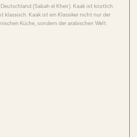
, Deutschland (Sabah el Kheir). Kaak ist köstlich.
t klassisch. Kaak ist ein Klassiker nicht nur der
inischen Küche, sondern der arabischen Welt.
.
IE SUCHEN ETWAS
IE SUCHEN ETWAS
ESONDERES?
ESONDERES?
ben Sie Ihre Suchanfrage in das Suchfeld
ben Sie Ihre Suchanfrage in das Suchfeld
 Schlagwort ein und klicken Sie dann auf
 Schlagwort ein und klicken Sie dann auf
 Schaltfläche „Suchen“.
 Schaltfläche „Suchen“.
SUCHEN
SUCHEN