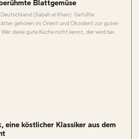
berühmte Blattgemüse
, Deutschland (Sabah el Kheir). Gefüllte
ätter gehören im Orient und Okzident zur guten
 Wer diese gute Küche nicht kennt, der wird bei...
, eine köstlicher Klassiker aus dem
nt