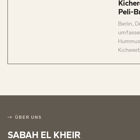
Kicher
Peli-B
Berlin, 
umfassen
Hummus. 
Kichererb
ÜBER UNS
SABAH EL KHEIR