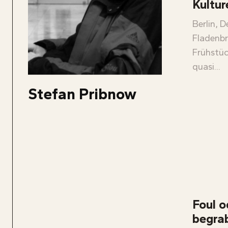
Kultur
Berlin, D
Fladenbr
Frühstüc
quasi...
Stefan Pribnow
Foul o
begra