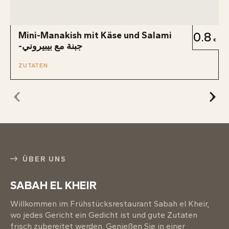
Mini-Manakish mit Käse und Salami
0.8
-جبنة مع بيبيروني
ZUTATEN
ÜBER UNS
SABAH EL KHEIR
Willkommen im Frühstücksrestaurant Sabah el Kheir,
wo jedes Gericht ein Gedicht ist und gute Zutaten
frisch zubereitet werden. Genießen Sie in einer