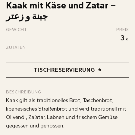
ÜBER UNS
Kaak mit Käse und Zatar –
KONTAKT
جبنة و زعتر
INFOS
GEWICHT
PREIS
3
ZUTATEN
TISCHRESERVIERUNG
BESCHREIBUNG
Kaak gilt als traditionelles Brot, Taschenbrot,
libanesisches Straßenbrot und wird traditionell mit
Olivenöl, Za’atar, Labneh und frischem Gemüse
gegessen und genossen.