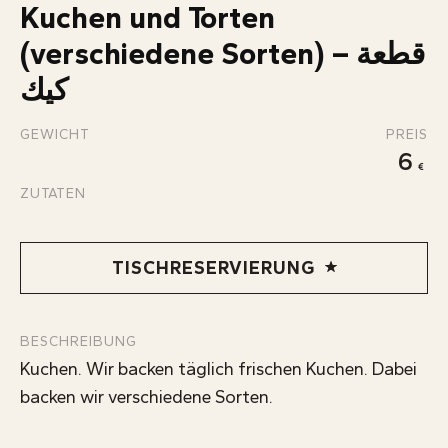
ÜBER UNS
Kuchen und Torten
KONTAKT
(verschiedene Sorten) – قطعة
INFOS
كيك
GEWICHT
PREIS
6
ZUTATEN
TISCHRESERVIERUNG
BESCHREIBUNG
Kuchen. Wir backen täglich frischen Kuchen. Dabei
backen wir verschiedene Sorten.