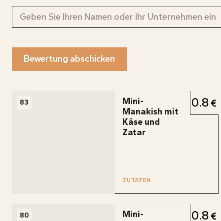
INFOS
Bewertung abschicken
0.8
Mini-
83
Manakish mit
Käse und
Zatar
ZUTATEN
0.8
Mini-
80