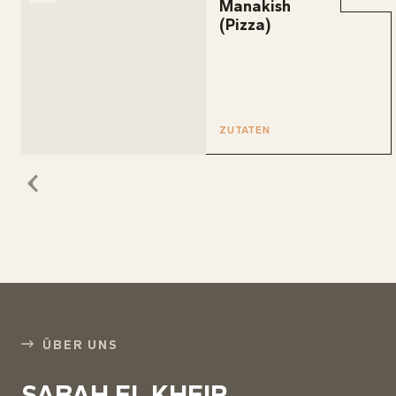
Manakish
(Pizza)
ZUTATEN
ÜBER UNS
SABAH EL KHEIR