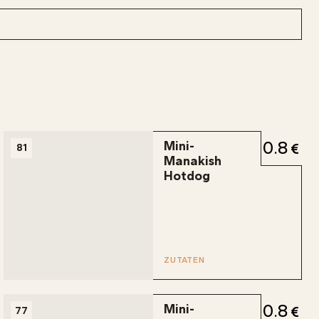
0.8
Mini-
81
Manakish
Hotdog
ZUTATEN
0.8
Mini-
77