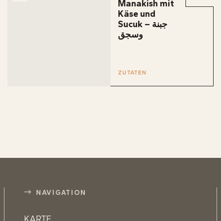
Manakish mit
Käse und
Sucuk – جبنة
وسجق
ZUTATEN
NAVIGATION
KARTE