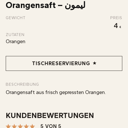
Orangensaft – ليمون
KONTAKT
INFOS
GEWICHT
PREIS
4
ZUTATEN
Orangen
TISCHRESERVIERUNG
BESCHREIBUNG
Orangensaft aus frisch gepressten Orangen.
KUNDENBEWERTUNGEN
5 VON 5