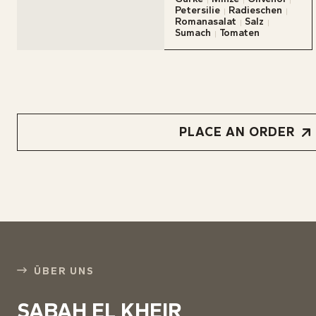
Das Fr
Petersilie
Radieschen
Romanasalat
Salz
Sumach
Tomaten
KARTE
RESER
BLOG
ÜBER 
PLACE AN ORDER
KONTA
INFOS
ÜBER UNS
SABAH EL KHEIR