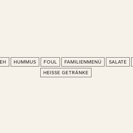
TEH
HUMMUS
FOUL
FAMILIENMENÜ
SALATE
HEISSE GETRÄNKE
AH EL KHEIR
S
S