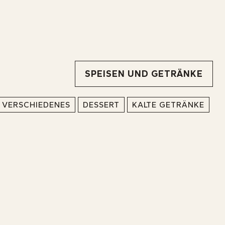
SPEISEN UND GETRÄNKE
VERSCHIEDENES
DESSERT
KALTE GETRÄNKE
IE SUCHEN ETWAS
IE SUCHEN ETWAS