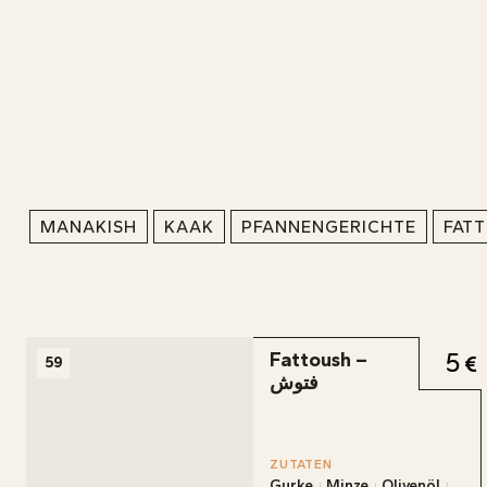
MANAKISH
KAAK
PFANNENGERICHTE
FAT
5
Fattoush –
59
فتوش
SAB
ZUTATEN
Gurke
Minze
Olivenöl