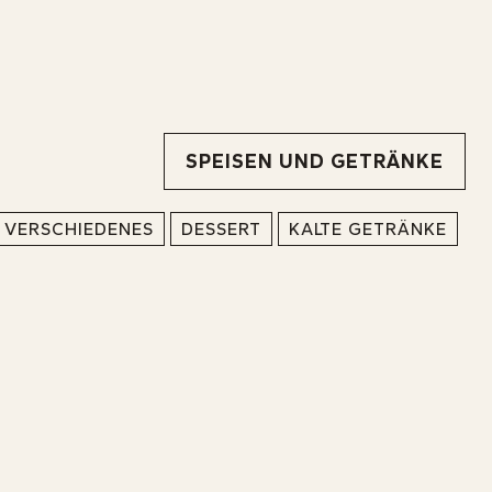
SPEISEN UND GETRÄNKE
VERSCHIEDENES
DESSERT
KALTE GETRÄNKE
IE SUCHEN ETWAS
IE SUCHEN ETWAS