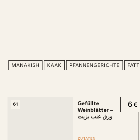
MANAKISH
KAAK
PFANNENGERICHTE
FAT
6
Gefüllte
61
Weinblätter –
ورق عنب بزيت
SAB
ZUTATEN