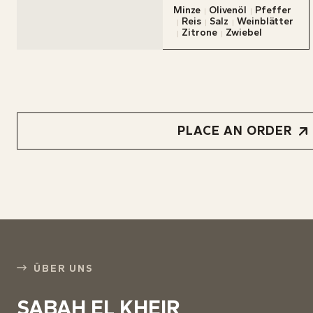
Das Fr
Minze
Olivenöl
Pfeffer
Reis
Salz
Weinblätter
Zitrone
Zwiebel
KARTE
RESER
BLOG
ÜBER 
PLACE AN ORDER
KONTA
INFOS
ÜBER UNS
SABAH EL KHEIR