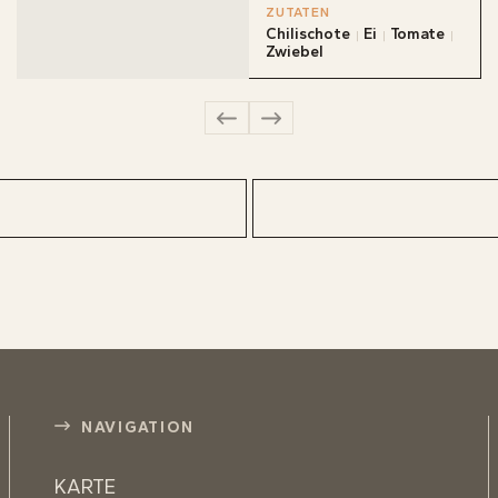
ühstücksrestaurant
ZUTATEN
B
B
Chilischote
Ei
Tomate
Zwiebel
Ge
Ge
als
als
VIERUNG
die
die
UNS
KT
NAVIGATION
KARTE