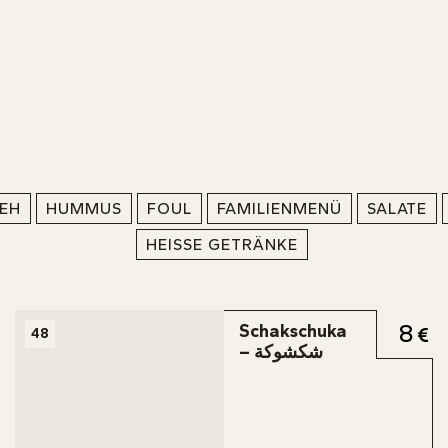
TEH
HUMMUS
FOUL
FAMILIENMENÜ
SALATE
HEISSE GETRÄNKE
8
Schakschuka
48
– شكشوكة
AH EL KHEIR
S
S