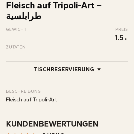
ÜBER UNS
Fleisch auf Tripoli-Art –
KONTAKT
طرابلسية
INFOS
GEWICHT
PREIS
1.5
ZUTATEN
TISCHRESERVIERUNG
BESCHREIBUNG
Fleisch auf Tripoli-Art
KUNDENBEWERTUNGEN