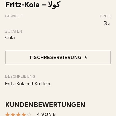
Fritz-Kola – كولا
KONTAKT
INFOS
GEWICHT
PREIS
3
ZUTATEN
Cola
TISCHRESERVIERUNG
BESCHREIBUNG
Fritz-Kola mit Koffein.
KUNDENBEWERTUNGEN
4 VON 5