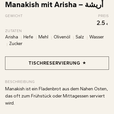
ÜBER UNS
Manakish mit Arisha – أريشة
KONTAKT
GEWICHT
PREIS
INFOS
2.5
ZUTATEN
Arisha
Hefe
Mehl
Olivenöl
Salz
Wasser
Zucker
TISCHRESERVIERUNG
BESCHREIBUNG
Manakish ist ein Fladenbrot aus dem Nahen Osten,
das oft zum Frühstück oder Mittagessen serviert
wird.