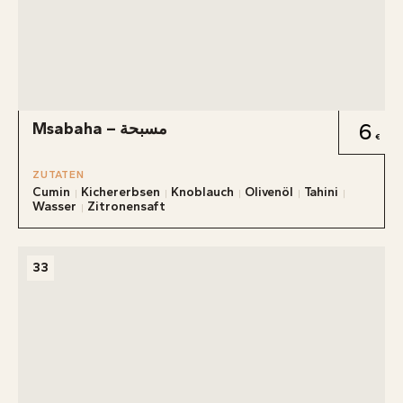
Msabaha – مسبحة
6
ZUTATEN
Cumin
Kichererbsen
Knoblauch
Olivenöl
Tahini
Wasser
Zitronensaft
33