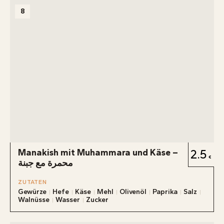
8
Manakish mit Muhammara und Käse –
2.5
محمرة مع جبنة
ZUTATEN
Gewürze
Hefe
Käse
Mehl
Olivenöl
Paprika
Salz
Walnüsse
Wasser
Zucker