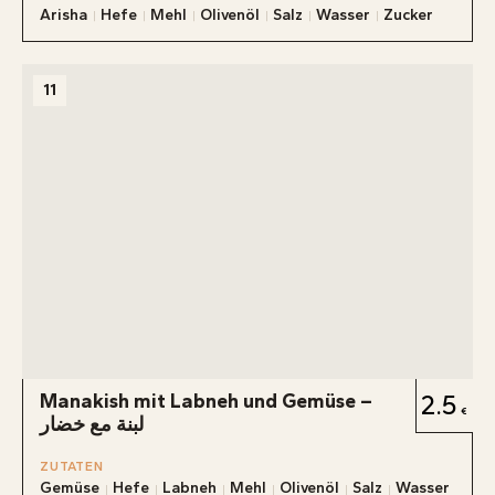
Arisha
Hefe
Mehl
Olivenöl
Salz
Wasser
Zucker
11
Manakish mit Labneh und Gemüse –
2.5
لبنة مع خضار
ZUTATEN
Gemüse
Hefe
Labneh
Mehl
Olivenöl
Salz
Wasser