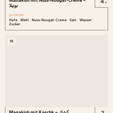
Manakish mit Nuss-Nougat-Creme –
4
نوتيلا
ZUTATEN
Hefe
Mehl
Nuss-Nougat-Creme
Salz
Wasser
Zucker
15
Manakish mit Kaschk – كشك