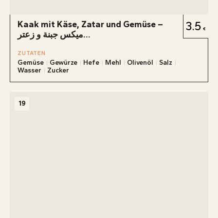
Kaak mit Käse, Zatar und Gemüse –
3.5
ميكس جبنة و زعتر...
ZUTATEN
Gemüse
Gewürze
Hefe
Mehl
Olivenöl
Salz
Wasser
Zucker
19