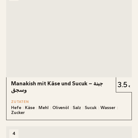
Manakish mit Käse und Sucuk – جبنة
3.5
وسجق
ZUTATEN
Hefe
Käse
Mehl
Olivenöl
Salz
Sucuk
Wasser
Zucker
4