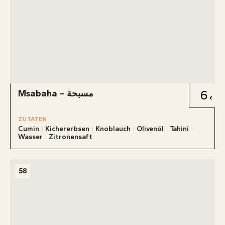
Msabaha – مسبحة
6
ZUTATEN
Cumin
Kichererbsen
Knoblauch
Olivenöl
Tahini
Wasser
Zitronensaft
58