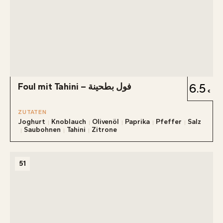
Foul mit Tahini – فول بطحينة
6.5
ZUTATEN
Joghurt
Knoblauch
Olivenöl
Paprika
Pfeffer
Salz
Saubohnen
Tahini
Zitrone
51