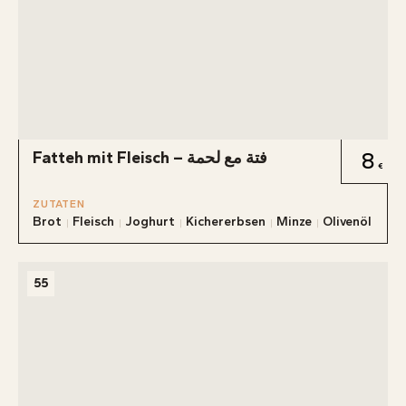
Fatteh mit Fleisch – فتة مع لحمة
8
ZUTATEN
Brot
Fleisch
Joghurt
Kichererbsen
Minze
Olivenöl
55