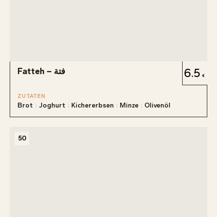
Fatteh – فتة
6.5
ZUTATEN
Brot
Joghurt
Kichererbsen
Minze
Olivenöl
50