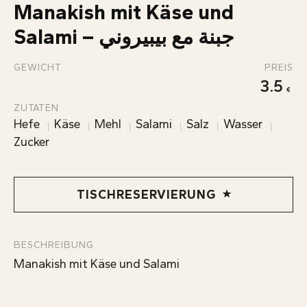
Manakish mit Käse und
KONTAKT
Salami – جبنة مع بيبيروني
INFOS
GEWICHT
PREIS
3.5
ZUTATEN
Hefe
Käse
Mehl
Salami
Salz
Wasser
Zucker
TISCHRESERVIERUNG
BESCHREIBUNG
Manakish mit Käse und Salami